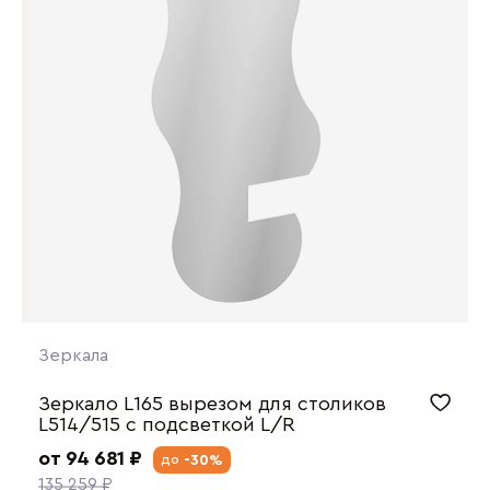
Зеркала
Зеркало L165 вырезом для столиков
L514/515 с подсветкой L/R
от 94 681 ₽
-30%
до
135 259 ₽