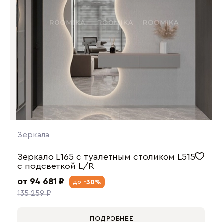
Зеркала
Зеркало L165 с туалетным столиком L515
с подсветкой L/R
от 94 681 ₽
-30%
до
135 259 ₽
ПОДРОБНЕЕ