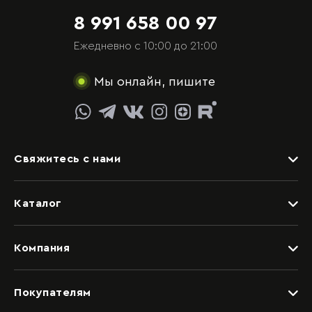
8 991 658 00 97
Ежедневно с 10:00 до 21:00
Мы онлайн, пишите
Свяжитесь с нами
Задать вопрос
Каталог
Видеоконсультация со специалистом
Детские
Обращение в отдел качества
Компания
Спальни
Написать руководству
Дизайнерам
Гостиные
Покупателям
Салоны
Прихожие