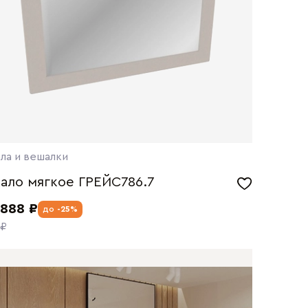
ла и вешалки
ало мягкое ГРЕЙС786.7
 888 ₽
до
-25%
 ₽