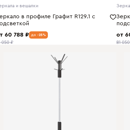
еркала и вешалки
Зерка
еркало в профиле Графит R129.1 с
Зерк
одсветкой
подс
т 60 788 ₽
от 6
до
-25%
1 050 ₽
81 050