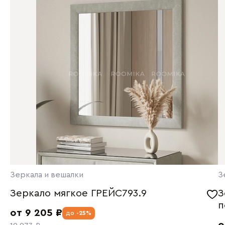
Зеркала и вешалки
З
Зеркало мягкое ГРЕЙС793.9
З
п
от 9 205 ₽
до
-25%
о