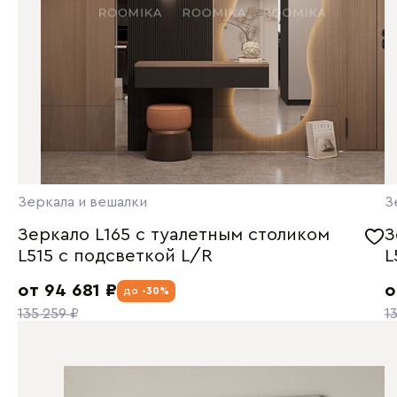
Зеркала и вешалки
З
Зеркало L165 с туалетным столиком
З
L515 с подсветкой L/R
L
от 94 681 ₽
о
до
-30%
135 259 ₽
1