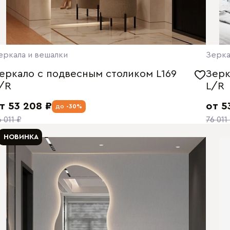
еркала и вешалки
Зерка
еркало с подвесным столиком L169
Зерк
/R
L/R
т 53 208 ₽
от 5
до
-30%
6 011 ₽
76 011
НОВИНКА