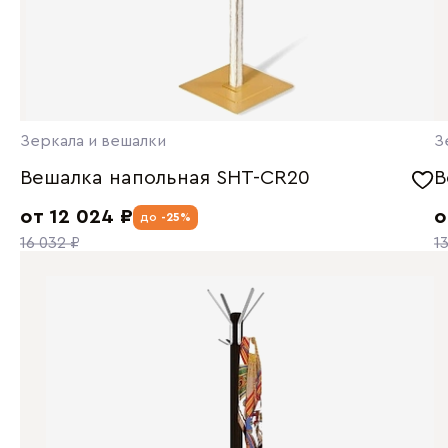
Зеркала и вешалки
З
Вешалка напольная SHT-CR20
В
от 12 024 ₽
о
до
-25%
16 032 ₽
1