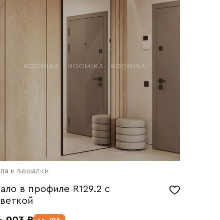
ла и вешалки
ало в профиле R129.2 с
веткой
4 003 ₽
до
-25%