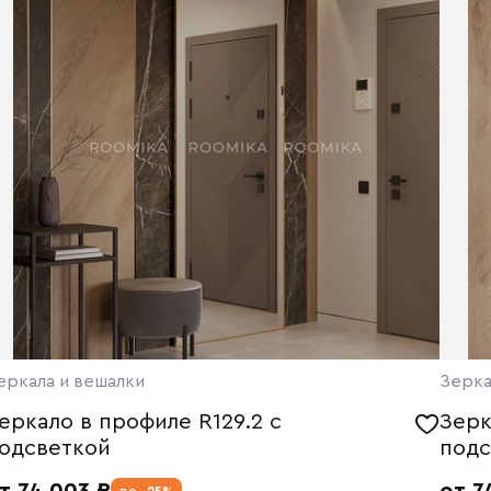
еркала и вешалки
Зерка
еркало в профиле R129.2 с
Зерк
одсветкой
подс
т 74 003 ₽
от 7
до
-25%