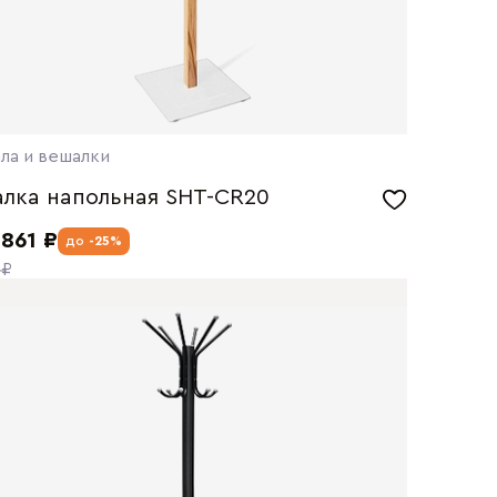
ла и вешалки
лка напольная SHT-CR20
 861 ₽
до
-25%
 ₽