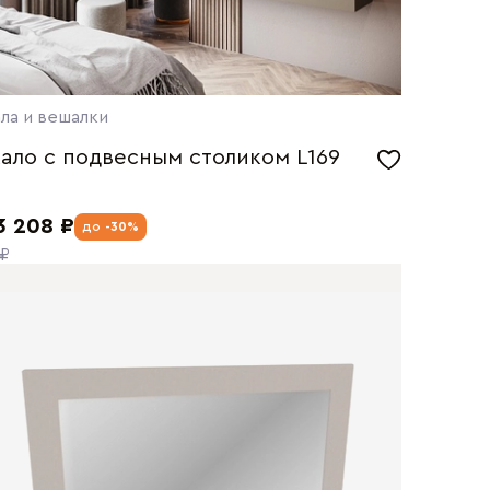
ла и вешалки
ало с подвесным столиком L169
3 208 ₽
до
-30%
 ₽