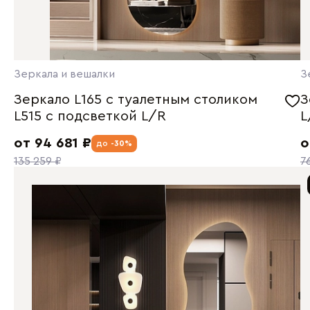
Зеркала и вешалки
З
Зеркало L165 с туалетным столиком
З
L515 с подсветкой L/R
L
от 94 681 ₽
о
до
-30%
135 259 ₽
7