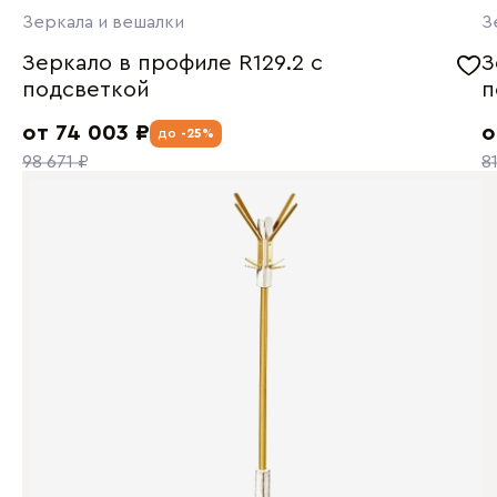
Зеркала и вешалки
З
Зеркало в профиле R129.2 с
З
подсветкой
п
от 74 003 ₽
о
до
-25%
98 671 ₽
8