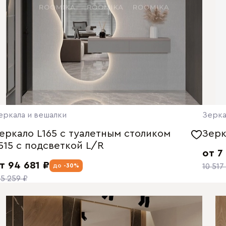
еркала и вешалки
Зерка
еркало L165 с туалетным столиком
Зерк
515 с подсветкой L/R
от 7
т 94 681 ₽
до
-30%
10 517
35 259 ₽