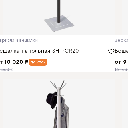
еркала и вешалки
Зерка
ешалка напольная SHT-CR20
Веша
т 10 020 ₽
от 9
до
-25%
3 360 ₽
13 148