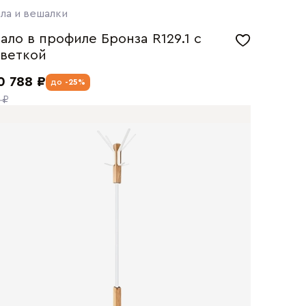
ла и вешалки
ало в профиле Бронза R129.1 с
веткой
0 788 ₽
до
-25%
 ₽