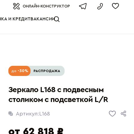
оизводителя
ОНЛАЙН-КОНСТРУКТОР
КА И КРЕДИТ
ВАКАНСИИ
-30%
до
РАСПРОДАЖА
Зеркало L168 с подвесным
столиком с подсветкой L/R
Артикул:
L168
от 62 818 ₽