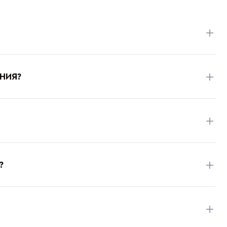
НИЯ?
?