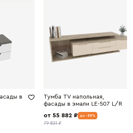
асады в
Тумба TV напольная,
фасады в эмали LE-507 L/R
от 55 882 ₽
до
-30%
79 831 ₽