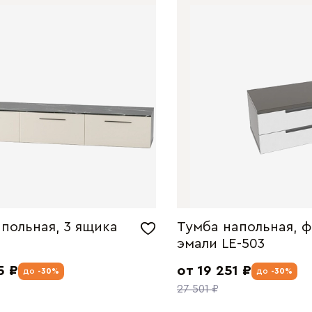
польная, 3 ящика
Тумба напольная, ф
эмали LE-503
5 ₽
от 19 251 ₽
до
-30%
до
-30%
27 501 ₽