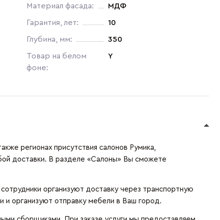
Материал фасада:
МДФ
Гарантия, лет:
10
Глубина, мм:
350
Товар на белом
Y
фоне:
также регионах присутствия салонов Румика,
бой доставки. В разделе «Салоны» Вы сможете
и сотрудники организуют доставку через транспортную
и и организуют отправку мебели в Ваш город.
ыми сборщиками. При заказе услуги мы предоставляем