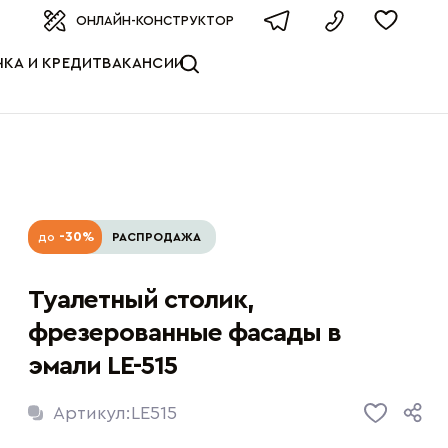
оизводителя
ОНЛАЙН-КОНСТРУКТОР
КА И КРЕДИТ
ВАКАНСИИ
-30%
до
РАСПРОДАЖА
Туалетный столик,
фрезерованные фасады в
эмали LE-515
Артикул:
LE515