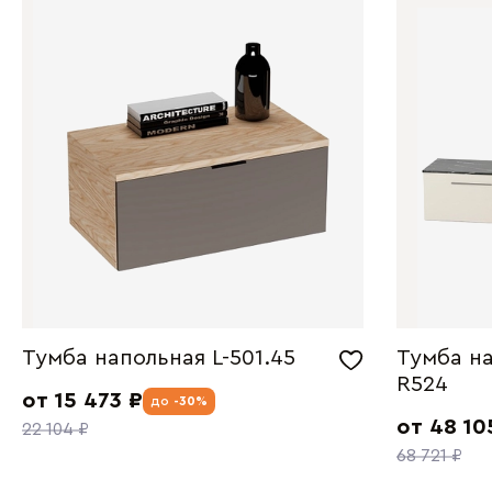
Тумба напольная L-501.45
Тумба на
R524
от 15 473 ₽
до
-30%
от 48 10
22 104 ₽
68 721 ₽