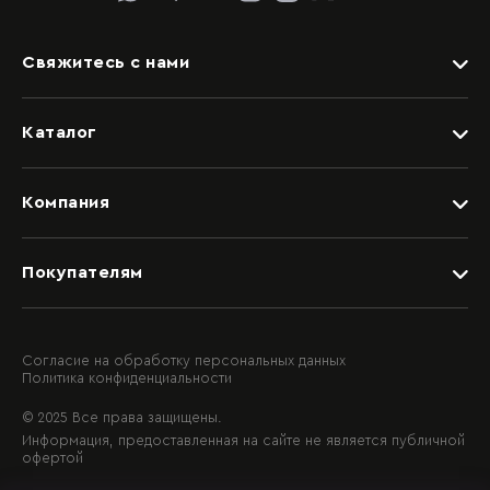
Свяжитесь с нами
Задать вопрос
Каталог
Видеоконсультация со специалистом
Детские
Обращение в отдел качества
Компания
Спальни
Написать руководству
Дизайнерам
Гостиные
Покупателям
Салоны
Прихожие
Рассрочка и кредит
Вакансии
Шкафные группы
Доставка
О компании
Гардеробные
Согласие на обработку персональных данных
Политика конфиденциальности
Качество и гарантия
Контактная информация
Балконы
© 2025 Все права защищены.
Оплата
Мебель на заказ
Информация, предоставленная на сайте не является публичной
Блог
офертой