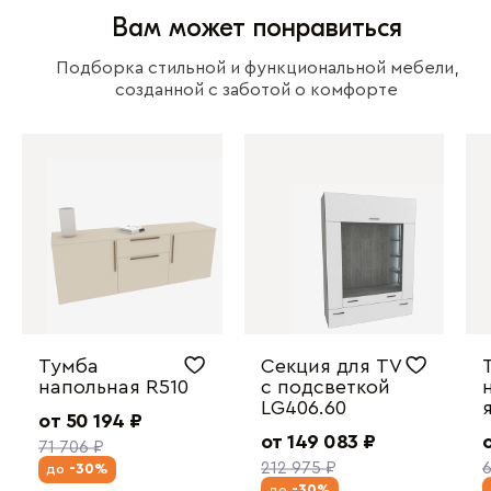
Вам может понравиться
Подборка стильной и функциональной мебели,
созданной с заботой о комфорте
Тумба
Секция для ТV
напольная R510
с подсветкой
LG406.60
от 50 194 ₽
от 149 083 ₽
71 706 ₽
212 975 ₽
6
-30%
до
-30%
до