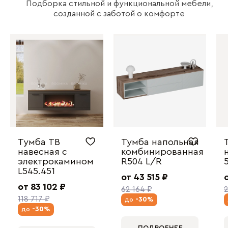
Подборка стильной и функциональной мебели,
созданной с заботой о комфорте
Тумба ТВ
Тумба напольная
навесная с
комбинированная
электрокамином
R504 L/R
L545.451
от 43 515 ₽
от 83 102 ₽
62 164 ₽
118 717 ₽
-30%
до
-30%
до
ПОДРОБНЕЕ