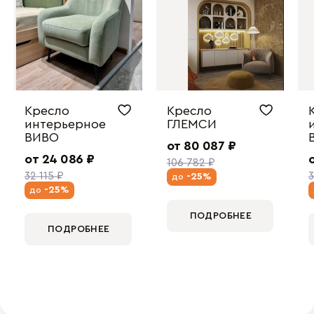
Кресло
Кресло
интерьерное
ГЛЕМСИ
ВИВО
от 80 087 ₽
от 24 086 ₽
106 782 ₽
32 115 ₽
3
-25%
до
-25%
до
ПОДРОБНЕЕ
ПОДРОБНЕЕ