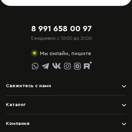
8 991 658 00 97
Ежедневно с 10:00 до 21:00
Мы онлайн, пишите
Свяжитесь с нами
Задать вопрос
Каталог
Видеоконсультация со специалистом
Детские
Обращение в отдел качества
Компания
Спальни
Написать руководству