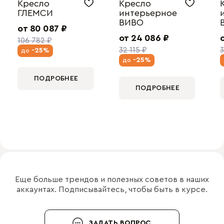
Кресло
Кресло
ГЛЕМСИ
интерьерное
ВИВО
от 80 087 ₽
от 24 086 ₽
106 782 ₽
32 115 ₽
3
-25%
до
-25%
до
ПОДРОБНЕЕ
ПОДРОБНЕЕ
Еще больше трендов и полезных советов в наших
аккаунтах. Подписывайтесь, чтобы быть в курсе.
ЗАДАТЬ ВОПРОС