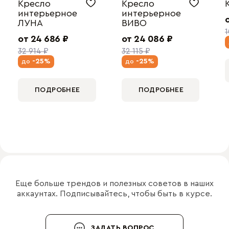
Кресло
Кресло
интерьерное
интерьерное
ЛУНА
ВИВО
1
от 24 686 ₽
от 24 086 ₽
32 914 ₽
32 115 ₽
-25%
-25%
до
до
ПОДРОБНЕЕ
ПОДРОБНЕЕ
Еще больше трендов и полезных советов в наших
аккаунтах. Подписывайтесь, чтобы быть в курсе.
ЗАДАТЬ ВОПРОС