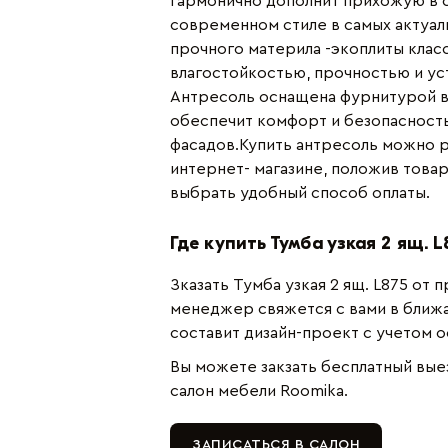
гармонично дополнит прихожую в с
современном стиле в самых актуал
прочного материла -экоплиты клас
влагостойкостью, прочностью и ус
Антресоль оснащена фурнитурой в
обеспечит комфорт и безопасность
фасадов.Купить антресоль можно 
интернет- магазине, положив товар
выбрать удобный способ оплаты.
Где купить Тумба узкая 2 ящ. L
Зказать Тумба узкая 2 ящ. L875 от
менеджер свяжется с вами в ближа
составит дизайн-проект с учетом 
Вы можете закзать бесплатный вые
салон мебели Roomika.
ЗАПИСАТЬСЯ В САЛОН