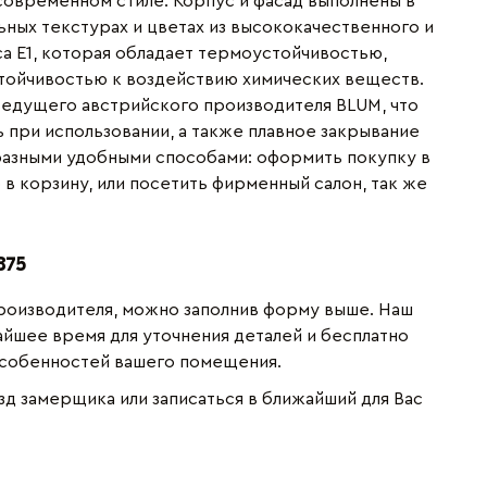
овременном стиле. Корпус и фасад выполнены в
ьных текстурах и цветах из высококачественного и
са Е1, которая обладает термоустойчивостью,
тойчивостью к воздействию химических веществ.
едущего австрийского производителя BLUM, что
 при использовании, а также плавное закрывание
разными удобными способами: оформить покупку в
 в корзину, или посетить фирменный салон, так же
875
 производителя, можно заполнив форму выше. Наш
йшее время для уточнения деталей и бесплатно
особенностей вашего помещения.
зд замерщика или записаться в ближайший для Вас