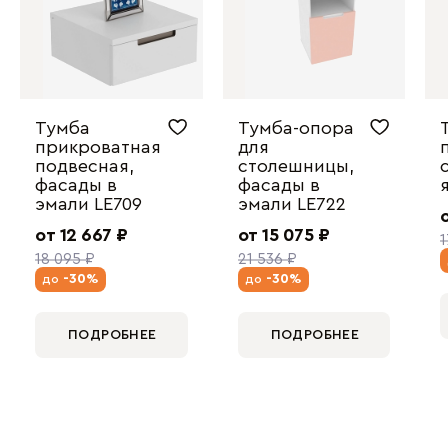
Тумба
Тумба-опора
прикроватная
для
подвесная,
столешницы,
фасады в
фасады в
эмали LE709
эмали LE722
от 12 667 ₽
от 15 075 ₽
1
18 095 ₽
21 536 ₽
-30%
-30%
до
до
ПОДРОБНЕЕ
ПОДРОБНЕЕ