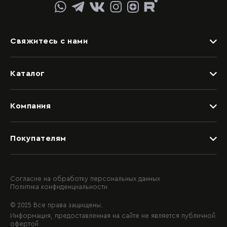
Свяжитесь с нами
Задать вопрос
Каталог
Видеоконсультация со специалистом
Детские
Обращение в отдел качества
Компания
Спальни
Написать руководству
Дизайнерам
Гостиные
Покупателям
Салоны
Прихожие
Рассрочка и кредит
Вакансии
Шкафные группы
Доставка
О компании
Гардеробные
Согласие на обработку персональных данных
Политика конфиденциальности
Качество и гарантия
Контактная информация
Балконы
© 2025 Все права защищены.
Оплата
Мебель на заказ
Информация, предоставленная на сайте не является публичной
Блог
офертой