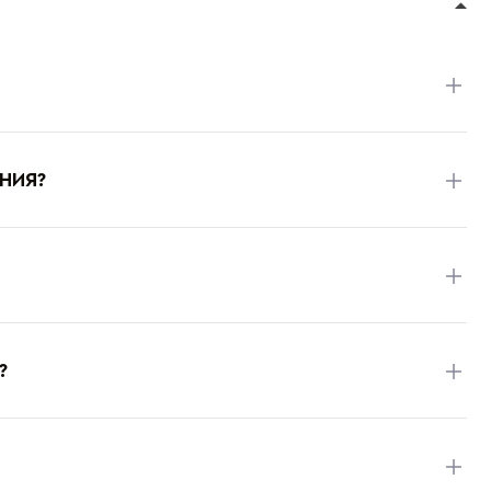
НИЯ?
?