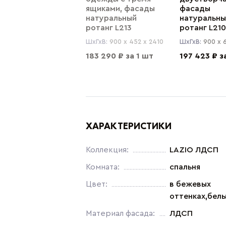
ящиками, фасады
фасады
натуральный
натуральны
ротанг L213
ротанг L21
ШхГхВ:
900 x
452 x
2410
ШхГхВ:
900 x
183 290 ₽ за 1 шт
197 423 ₽ з
ХАРАКТЕРИСТИКИ
Коллекция:
LAZIO ЛДСП
Комната:
спальня
Цвет:
в бежевых
оттенках,бел
Материал фасада:
ЛДСП