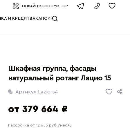
оизводителя
ОНЛАЙН-КОНСТРУКТОР
КА И КРЕДИТ
ВАКАНСИИ
Шкафная группа, фасады
натуральный ротанг Лацио 15
Артикул:
Lazio-s4
от 379 664 ₽
Рассрочка от 12 655
руб.
/месяц