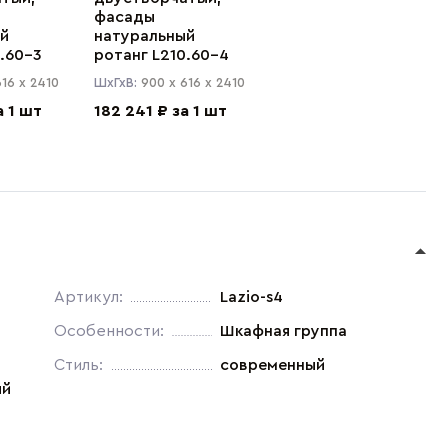
фасады
й
натуральный
0.60-3
ротанг L210.60-4
616 x
2410
ШхГхВ:
900 x
616 x
2410
а 1 шт
182 241 ₽ за 1 шт
Артикул:
Lazio-s4
Особенности:
Шкафная группа
Стиль:
современный
ый