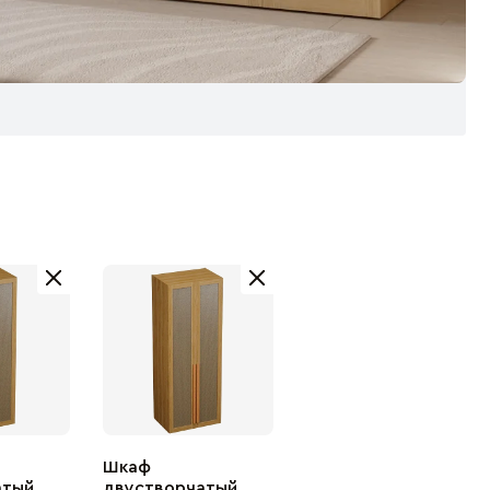
Шкаф
тый,
двустворчатый,