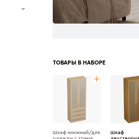
ТОВАРЫ В НАБОРЕ
Шкаф книжный/для
Шкаф
одежды с тремя
двустворча