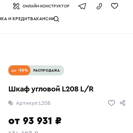
оизводителя
ОНЛАЙН-КОНСТРУКТОР
КА И КРЕДИТ
ВАКАНСИИ
-30%
до
РАСПРОДАЖА
Шкаф угловой L208 L/R
Артикул:
L208
от 93 931 ₽