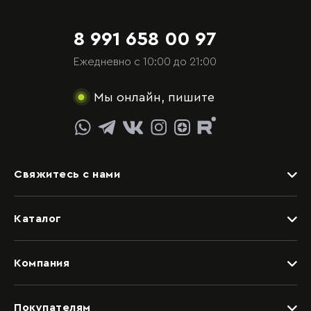
8 991 658 00 97
Ежедневно с 10:00 до 21:00
Мы онлайн, пишите
Свяжитесь с нами
Задать вопрос
Каталог
Видеоконсультация со специалистом
Детские
Обращение в отдел качества
Компания
Спальни
Написать руководству
Дизайнерам
Гостиные
Покупателям
Салоны