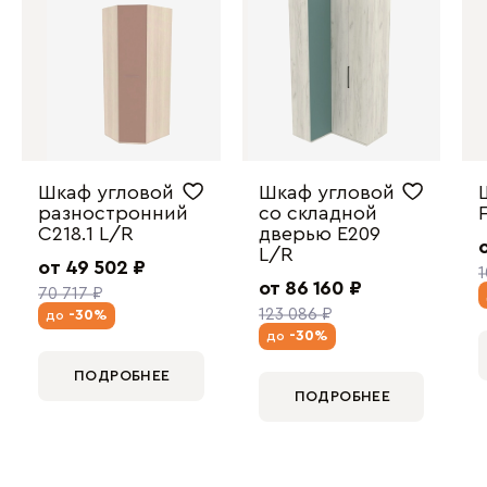
Шкаф угловой
Шкаф угловой
разностронний
со складной
C218.1 L/R
дверью E209
L/R
от 49 502 ₽
1
от 86 160 ₽
70 717 ₽
123 086 ₽
-30%
до
-30%
до
ПОДРОБНЕЕ
ПОДРОБНЕЕ