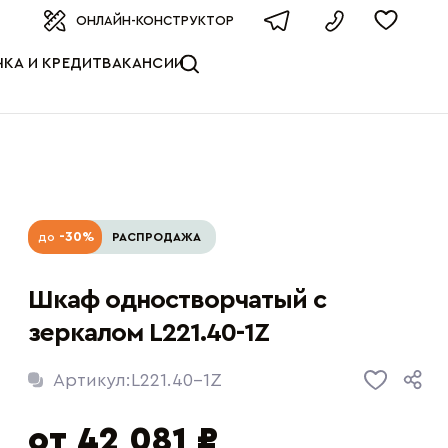
оизводителя
ОНЛАЙН-КОНСТРУКТОР
КА И КРЕДИТ
ВАКАНСИИ
-30%
до
РАСПРОДАЖА
Шкаф одностворчатый с
зеркалом L221.40-1Z
Артикул:
L221.40-1Z
от 42 081 ₽