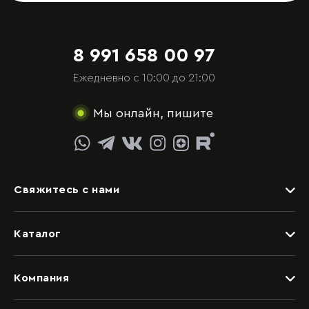
8 991 658 00 97
Ежедневно с 10:00 до 21:00
Мы онлайн, пишите
Свяжитесь с нами
Задать вопрос
Каталог
Видеоконсультация со специалистом
Детские
Обращение в отдел качества
Компания
Спальни
Написать руководству
Дизайнерам
Гостиные