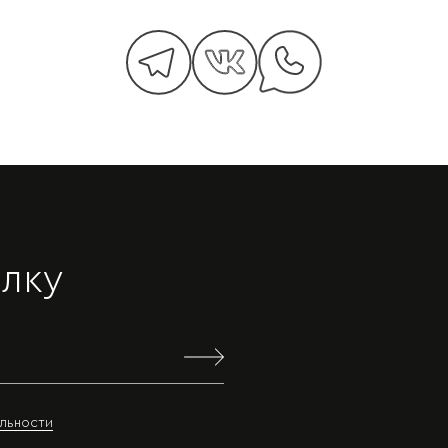
лку
льности