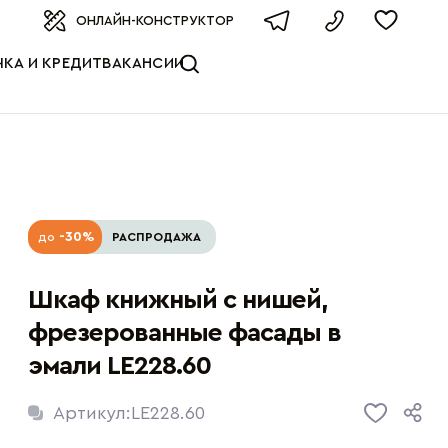
оизводителя
ОНЛАЙН-КОНСТРУКТОР
КА И КРЕДИТ
ВАКАНСИИ
-30%
до
РАСПРОДАЖА
Шкаф книжный с нишей,
фрезерованные фасады в
эмали LE228.60
Артикул:
LE228.60