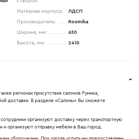
ный
створок:
Материал корпуса:
ЛДСП
Производитель:
Roomika
Ширина, мм:
630
Высота, мм:
2410
также регионах присутствия салонов Румика,
бой доставки. В разделе «Салоны» Вы сможете
и сотрудники организуют доставку через транспортную
и и организуют отправку мебели в Ваш город.
ыми сборщиками. При заказе услуги мы предоставляем