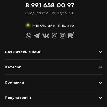
8 991 658 00 97
Ежедневно с 10:00 до 21:00
Мы онлайн, пишите
Свяжитесь с нами
Задать вопрос
Каталог
Видеоконсультация со специалистом
Детские
Обращение в отдел качества
Компания
Спальни
Написать руководству
Дизайнерам
Гостиные
Покупателям
Салоны
Прихожие
Рассрочка и кредит
Вакансии
Шкафные группы