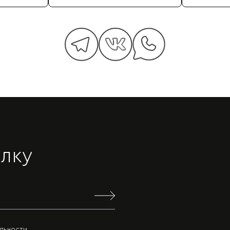
лку
льности