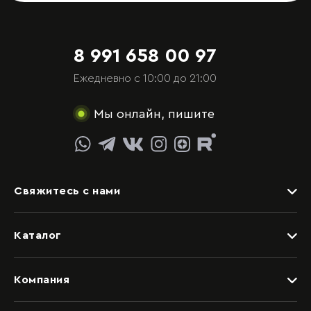
8 991 658 00 97
Ежедневно с 10:00 до 21:00
Мы онлайн, пишите
Свяжитесь с нами
Задать вопрос
Каталог
Видеоконсультация со специалистом
Детские
Обращение в отдел качества
Компания
Спальни
Написать руководству
Дизайнерам
Гостиные