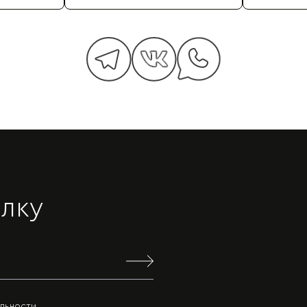
лку
льности