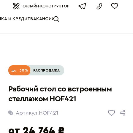
оизводителя
ОНЛАЙН-КОНСТРУКТОР
КА И КРЕДИТ
ВАКАНСИИ
-30%
до
РАСПРОДАЖА
Рабочий стол со встроенным
стеллажом HOF421
Артикул:
HOF421
от 24 764 ₽