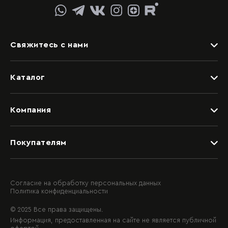
Свяжитесь с нами
Задать вопрос
Каталог
Видеоконсультация со специалистом
Детские
Обращение в отдел качества
Компания
Спальни
Написать руководству
Дизайнерам
Гостиные
Покупателям
Салоны
Прихожие
Рассрочка и кредит
Вакансии
Шкафные группы
Доставка
О компании
Гардеробные
Согласие на обработку персональных данных
Политика конфиденциальности
Качество и гарантия
Контактная информация
Балконы
© 2025 Все права защищены.
Оплата
Мебель на заказ
Информация, предоставленная на сайте не является публичной
Блог