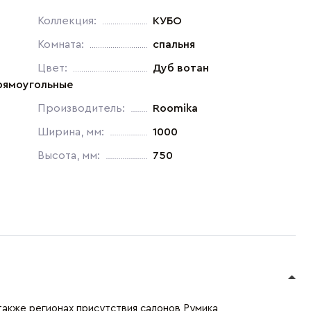
Коллекция:
КУБО
Комната:
спальня
Цвет:
Дуб вотан
рямоугольные
Производитель:
Roomika
Ширина, мм:
1000
Высота, мм:
750
также регионах присутствия салонов Румика,