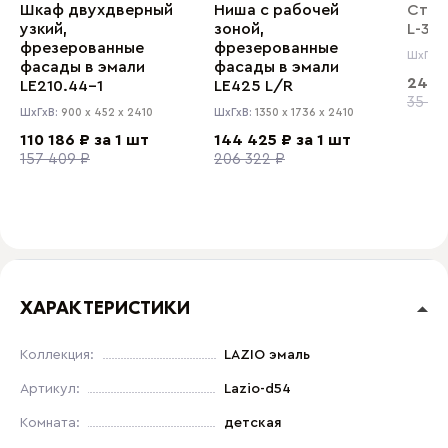
Шкаф двухдверный
Ниша с рабочей
Стел
узкий,
зоной,
L-35
фрезерованные
фрезерованные
ШхГхВ
фасады в эмали
фасады в эмали
24 94
LE210.44-1
LE425 L/R
35 63
ШхГхВ:
900 x
452 x
2410
ШхГхВ:
1350 x
1736 x
2410
110 186 ₽ за 1 шт
144 425 ₽ за 1 шт
157 409 ₽
206 322 ₽
ХАРАКТЕРИСТИКИ
Коллекция:
LAZIO эмаль
Артикул:
Lazio-d54
Комната:
детская