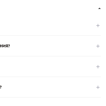
НИЯ?
?