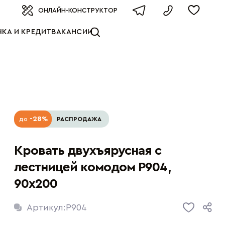
оизводителя
ОНЛАЙН-КОНСТРУКТОР
КА И КРЕДИТ
ВАКАНСИИ
-28%
до
РАСПРОДАЖА
Кровать двухъярусная с
лестницей комодом P904,
90x200
Артикул:
P904