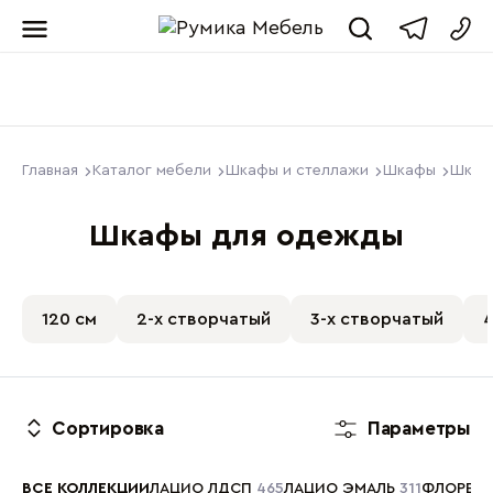
Мебель от пр
Главная
Каталог мебели
Шкафы и стеллажи
Шкафы
Шкаф
Шкафы для одежды
120 см
2-х створчатый
3-х створчатый
4
Сортировка
Параметры
ВСЕ КОЛЛЕКЦИИ
ЛАЦИО ЛДСП
465
ЛАЦИО ЭМАЛЬ
311
ФЛОРЕН