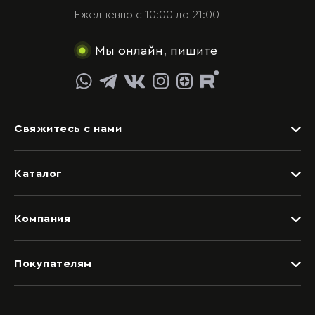
Ежедневно с 10:00 до 21:00
Мы онлайн, пишите
Свяжитесь с нами
Задать вопрос
Каталог
Видеоконсультация со специалистом
Детские
Обращение в отдел качества
Компания
Спальни
Написать руководству
Дизайнерам
Гостиные
Покупателям
Салоны
Прихожие
Рассрочка и кредит
Вакансии
Шкафные группы
Доставка
О компании
Гардеробные