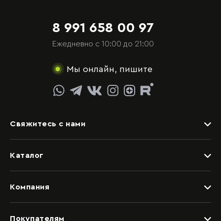
8 991 658 00 97
Ежедневно с 10:00 до 21:00
Мы онлайн, пишите
Свяжитесь с нами
Задать вопрос
Каталог
Видеоконсультация со специалистом
Детские
Обращение в отдел качества
Компания
Спальни
Написать руководству
Дизайнерам
Гостиные
Покупателям
Салоны