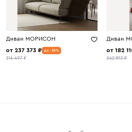
Диван МОРИСОН
Диван М
от 237 373 ₽
от 182 11
до
-25%
316 497 ₽
242 813 ₽