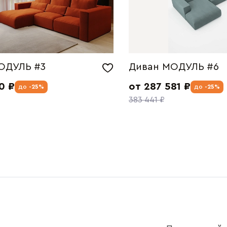
ОДУЛЬ #3
Диван МОДУЛЬ #6
0 ₽
от 287 581 ₽
до
-25%
до
-25%
383 441 ₽