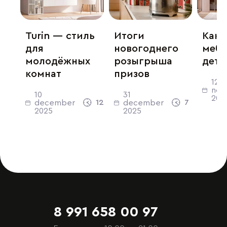
Turin — стиль
Итоги
Как 
для
новогоднего
мебе
молодёжных
розыгрыша
детс
комнат
призов
12
nov
10
31
202
12
63
7
89
december
december
2025
2025
8 991 658 00 97